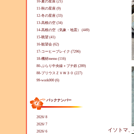
10-夏の星座 (21)
11-秋の星座 (9)
12-冬の星座 (33)
13-高根の空 (34)
14-高根の空（気象・地震） (449)
15-眺望 (41)
16-観望会 (62)
17-コーヒーブレイク (7296)
18-機材memo (116)
80-ぶらり中央線＋プチ鉄 (289)
88-プリウスＺＶＷ３０ (227)
99-work000 (6)
バックナンバー
2026/ 8
2026/ 7
イソトマ
2026/ 6