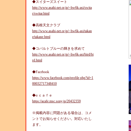
◆スイターズスイート
http://www.asahi-net.or.jp/~hw6k-asi/swita
r/switar.html
◆高根天文クラブ
http://www.asahi-net.or.jp/~hw6k-asi/takan
e/takane.html
◆コバルトブルーの輝きを求めて
http://www.asahi-net.or.jp/~hw6k-asi/bird/bi
rd.html
◆Facebook
https://www.facebook.com/profile.php?id=1
00032717348410
◆α ｃａｆｅ
https://acafe.msc.sony.jp/20432359
※掲載内容に問題がある場合は、コメ
ントでお知らせください。対応いたし
ます。