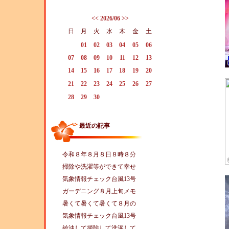
<<
2026/06
>>
日
月
火
水
木
金
土
01
02
03
04
05
06
07
08
09
10
11
12
13
14
15
16
17
18
19
20
21
22
23
24
25
26
27
28
29
30
最近の記事
令和８年８月８日８時８分
掃除や洗濯等ができて幸せ
気象情報チェック台風13号
ガーデニング８月上旬メモ
暑くて暑くて暑くて８月の
気象情報チェック台風13号
給油して掃除して洗濯して