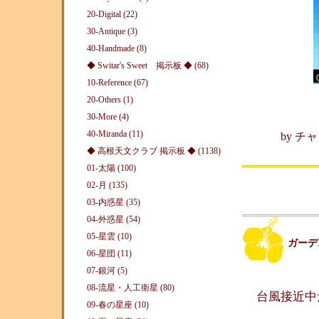
20-Digital (22)
30-Antique (3)
40-Handmade (8)
◆ Switar's Sweet 掲示板 ◆ (68)
10-Reference (67)
20-Others (1)
Son
30-More (4)
40-Miranda (11)
by
チャ
◆ 高根天文クラブ 掲示板 ◆ (1138)
01-太陽 (100)
02-月 (135)
03-内惑星 (35)
04-外惑星 (54)
05-星雲 (10)
ガーデ
06-星団 (11)
07-銀河 (5)
08-流星・人工衛星 (80)
台風接近中
09-春の星座 (10)