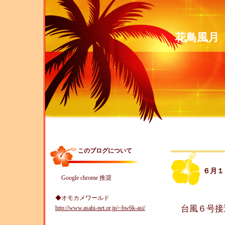
花鳥風月 Omo
このブログについて
６月１
Google chrome 推奨
◆オモカメワールド
台風６号接
http://www.asahi-net.or.jp/~hw6k-asi/