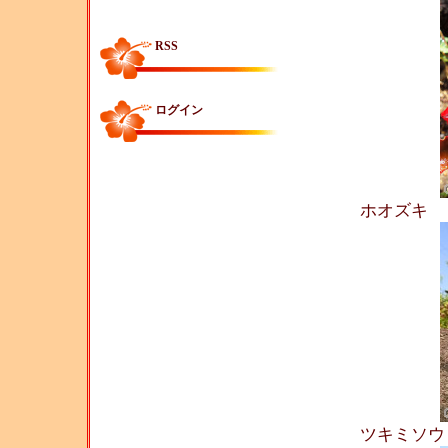
RSS
ログイン
ホオズキ
ツキミソ