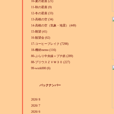
10-夏の星座 (21)
11-秋の星座 (9)
12-冬の星座 (33)
13-高根の空 (34)
14-高根の空（気象・地震） (449)
15-眺望 (41)
16-観望会 (62)
17-コーヒーブレイク (7298)
18-機材memo (116)
80-ぶらり中央線＋プチ鉄 (289)
88-プリウスＺＶＷ３０ (227)
99-work000 (6)
バックナンバー
2026/ 8
2026/ 7
2026/ 6