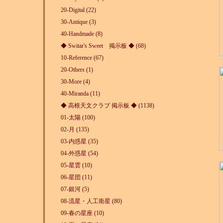
20-Digital (22)
30-Antique (3)
40-Handmade (8)
◆ Switar's Sweet 掲示板 ◆ (68)
10-Reference (67)
20-Others (1)
30-More (4)
40-Miranda (11)
◆ 高根天文クラブ 掲示板 ◆ (1138)
01-太陽 (100)
02-月 (135)
03-内惑星 (35)
04-外惑星 (54)
05-星雲 (10)
06-星団 (11)
07-銀河 (5)
08-流星・人工衛星 (80)
09-春の星座 (10)