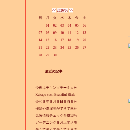
<<
2026/06
>>
日
月
火
水
木
金
土
01
02
03
04
05
06
07
08
09
10
11
12
13
14
15
16
17
18
19
20
21
22
23
24
25
26
27
28
29
30
最近の記事
今夜はチキンソテー５人分
Kakapo such Beautiful Birds
令和８年８月８日８時８分
掃除や洗濯等ができて幸せ
気象情報チェック台風13号
ガーデニング８月上旬メモ
暑くて暑くて暑くて８月の