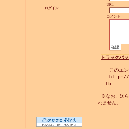
URL:
ログイン
コメント:
トラックバッ
このエン
http:/
tb
※なお、送ら
れません。