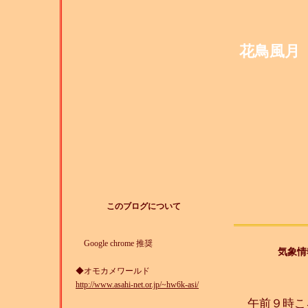
花鳥風月 Omo
このブログについて
Google chrome 推奨
気象情
◆オモカメワールド
http://www.asahi-net.or.jp/~hw6k-asi/
午前９時こ