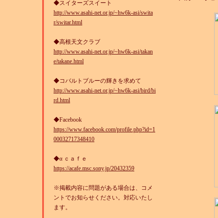
◆スイターズスイート
http://www.asahi-net.or.jp/~hw6k-asi/swita
r/switar.html
◆高根天文クラブ
http://www.asahi-net.or.jp/~hw6k-asi/takan
e/takane.html
◆コバルトブルーの輝きを求めて
http://www.asahi-net.or.jp/~hw6k-asi/bird/bi
rd.html
◆Facebook
https://www.facebook.com/profile.php?id=1
00032717348410
◆α ｃａｆｅ
https://acafe.msc.sony.jp/20432359
※掲載内容に問題がある場合は、コメ
ントでお知らせください。対応いたし
ます。